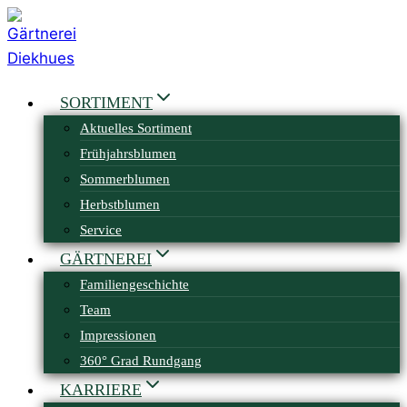
Zum
Inhalt
springen
SORTIMENT
Aktuelles Sortiment
Frühjahrsblumen
Sommerblumen
Herbstblumen
Service
GÄRTNEREI
Familiengeschichte
Team
Impressionen
360° Grad Rundgang
KARRIERE