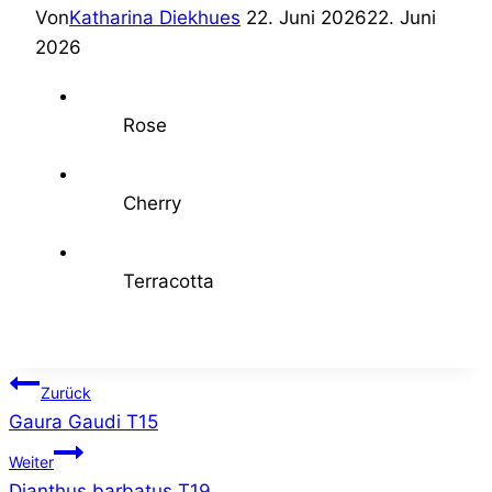
Von
Katharina Diekhues
22. Juni 2026
22. Juni
2026
Rose
Cherry
Terracotta
Beitragsnavigation
Zurück
Gaura Gaudi T15
Weiter
Dianthus barbatus T19