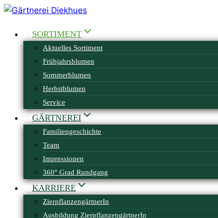
Zum
Inhalt
SORTIMENT
springen
Aktuelles Sortiment
Frühjahrsblumen
Sommerblumen
Herbstblumen
Service
GÄRTNEREI
Familiengeschichte
Team
Impressionen
360° Grad Rundgang
KARRIERE
ZierpflanzengärtnerIn
Ausbildung ZierpflanzengärtnerIn