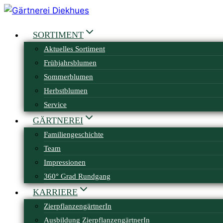
Zum
Inhalt
SORTIMENT
springen
Aktuelles Sortiment
Frühjahrsblumen
Sommerblumen
Herbstblumen
Service
GÄRTNEREI
Familiengeschichte
Team
Impressionen
360° Grad Rundgang
KARRIERE
ZierpflanzengärtnerIn
Ausbildung ZierpflanzengärtnerIn