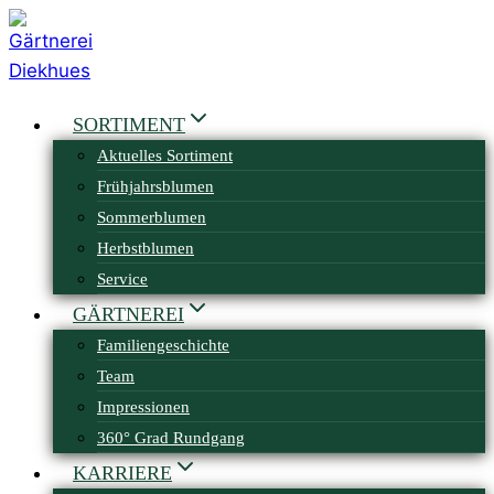
Zum
Inhalt
springen
SORTIMENT
Aktuelles Sortiment
Frühjahrsblumen
Sommerblumen
Herbstblumen
Service
GÄRTNEREI
Familiengeschichte
Team
Impressionen
360° Grad Rundgang
KARRIERE