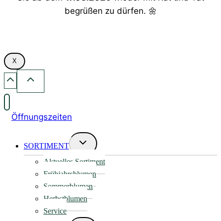
begrüßen zu dürfen. 🌼
X
Öffnungszeiten
Untermenü
SORTIMENT
umschalten
Aktuelles Sortiment
Frühjahrsblumen
Sommerblumen
Herbstblumen
Service