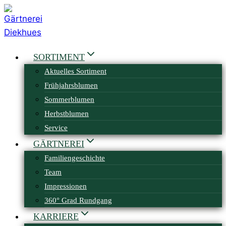
Zum
Inhalt
springen
SORTIMENT
Aktuelles Sortiment
Frühjahrsblumen
Sommerblumen
Herbstblumen
Service
GÄRTNEREI
Familiengeschichte
Team
Impressionen
360° Grad Rundgang
KARRIERE