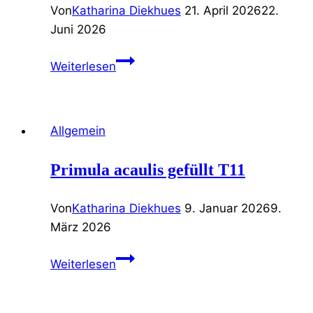
Von
Katharina Diekhues
21. April 2026
22.
Juni 2026
Strukturpflanzen
Weiterlesen
T12
Allgemein
Primula acaulis gefüllt T11
Von
Katharina Diekhues
9. Januar 2026
9.
März 2026
Primula
Weiterlesen
acaulis
gefüllt