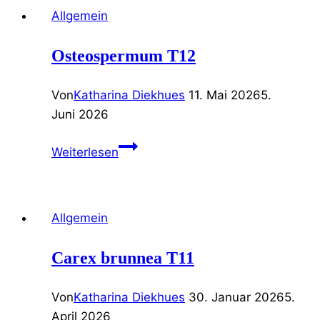
T11
Allgemein
Osteospermum T12
Von
Katharina Diekhues
11. Mai 2026
5.
Juni 2026
Osteospermum
Weiterlesen
T12
Allgemein
Carex brunnea T11
Von
Katharina Diekhues
30. Januar 2026
5.
April 2026