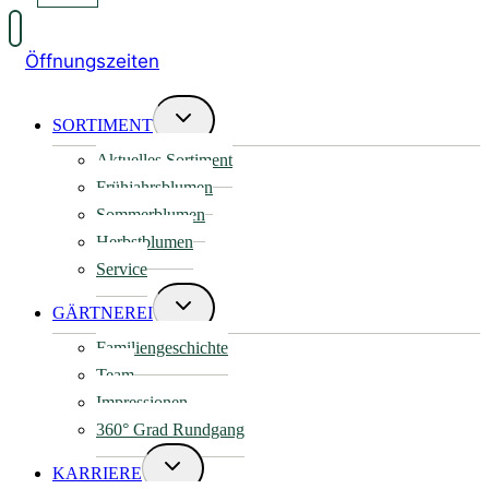
Öffnungszeiten
Untermenü
SORTIMENT
umschalten
Aktuelles Sortiment
Frühjahrsblumen
Sommerblumen
Herbstblumen
Service
Untermenü
GÄRTNEREI
umschalten
Familiengeschichte
Team
Impressionen
360° Grad Rundgang
Untermenü
KARRIERE
umschalten