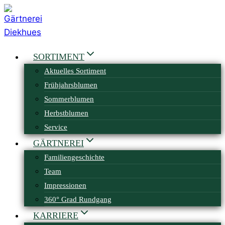
Zum
Inhalt
springen
SORTIMENT
Aktuelles Sortiment
Frühjahrsblumen
Sommerblumen
Herbstblumen
Service
GÄRTNEREI
Familiengeschichte
Team
Impressionen
360° Grad Rundgang
KARRIERE